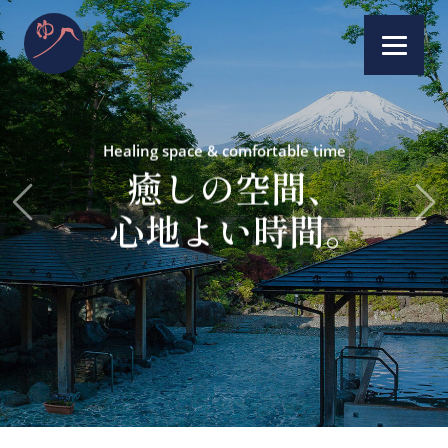
Healing space & comfortable time
癒しの空間
、
Previous
Ne
心地よい時間
。