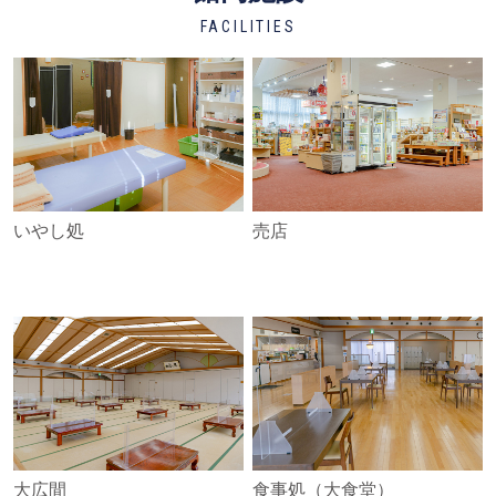
FACILITIES
いやし処
売店
大広間
食事処（大食堂）