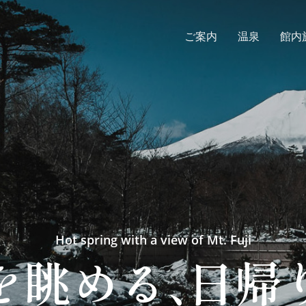
ご案内
温泉
館内
Healing space & comfortable time
の空間
、
心地よ