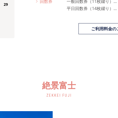
回数券
一般回数券（11枚綴り）… 9
29
平日回数券（14枚綴り）… 9
ご利用料金の
絶景富士
ZEKKEI FUJI