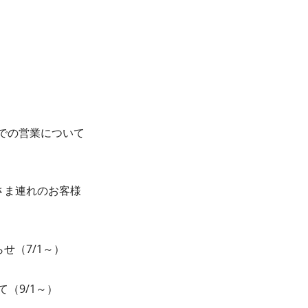
日までの営業について
さま連れのお客様
せ（7/1～）
て（9/1～）